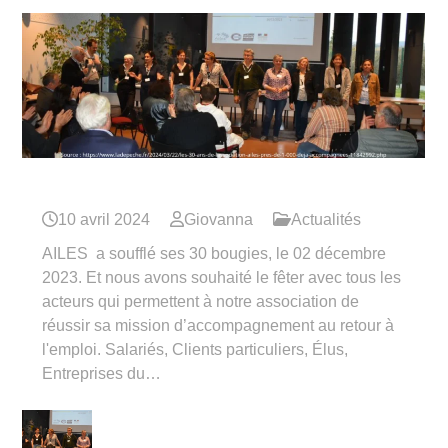
Nos 30 ans
10 avril 2024
Giovanna
Actualités
AILES a soufflé ses 30 bougies, le 02 décembre
2023. Et nous avons souhaité le fêter avec tous les
acteurs qui permettent à notre association de
réussir sa mission d’accompagnement au retour à
l'emploi. Salariés, Clients particuliers, Élus,
Entreprises du…